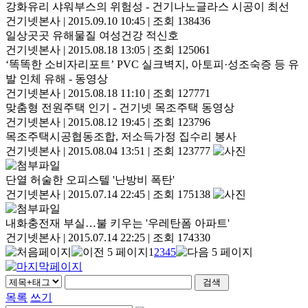
강화유리 샤워부스의 위험성 - 건기나노글라스 시공이 최선
건기넷본사
|
2015.09.10 10:45
|
조회 138436
일상곳곳 유해물질 여성건강 적신호
건기넷본사
|
2015.08.18 13:05
|
조회 125061
‘똑똑한 소비자리포트’ PVC 실크벽지, 아토피·성조숙증 등 유
발 인체 유해 - 동영상
건기넷본사
|
2015.08.18 11:10
|
조회 127771
맞춤형 전원주택 인기 - 건기넷 목조주택 동영상
건기넷본사
|
2015.08.12 19:45
|
조회 123796
목조주택시공협동조합, 저소득가정 집수리 봉사
건기넷본사
|
2015.08.04 13:51
|
조회 123777
단열 허술한 오피스텔 '난방비 폭탄'
건기넷본사
|
2015.07.14 22:45
|
조회 175138
내화충전재 부실…불 키우는 '우레탄폼 아파트'
건기넷본사
|
2015.07.14 22:25
|
조회 174330
1
2
3
4
5
목록
쓰기