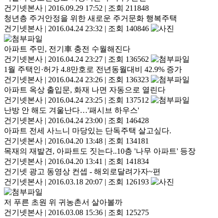
건기넷본사
|
2016.09.29 17:52
|
조회 211848
청년층 주거안정을 위한 새로운 주거문화 행복주택
건기넷본사
|
2016.04.24 23:32
|
조회 140846
아파트 주민, 전기車 충전 수월해진다
건기넷본사
|
2016.04.24 23:27
|
조회 136562
1월 주택인·허가 4.8만호로 전년동월대비 42.9% 증가
건기넷본사
|
2016.04.24 23:26
|
조회 136323
아파트 옥상 출입문, 화재 나면 자동으로 열린다
건기넷본사
|
2016.04.24 23:25
|
조회 137512
난방 안 해도 겨울난다…'패시브 하우스'
건기넷본사
|
2016.04.24 23:00
|
조회 146428
아파트 전세 사느니 마당있는 단독주택 살고싶다.
건기넷본사
|
2016.04.20 13:48
|
조회 134181
목재의 재발견, 아파트도 짓는다..10층 '나무 아파트' 등장
건기넷본사
|
2016.04.20 13:41
|
조회 141834
건기넷 광고 동영상 컨셉 - 해외로달려가자~편
건기넷본사
|
2016.03.18 20:07
|
조회 126193
저 푸른 초원 위 귀농촌서 살아볼까
건기넷본사
|
2016.03.08 15:36
|
조회 125275