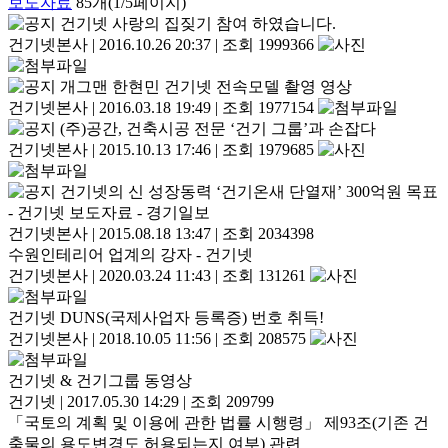
보도자료
85개(1/5페이지)
건기넷 사랑의 집짖기 참여 하였습니다.
건기넷본사
|
2016.10.26 20:37
|
조회 1999366
개그맨 한현민 건기넷 전속모델 촬영 영상
건기넷본사
|
2016.03.18 19:49
|
조회 1977154
(주)공간, 건축시공 전문 ‘건기 그룹’과 손잡다
건기넷본사
|
2015.10.13 17:46
|
조회 1979685
건기넷의 신 성장동력 ‘건기온새 단열재’ 300억원 목표
- 건기넷 보도자료 - 경기일보
건기넷본사
|
2015.08.18 13:47
|
조회 2034398
수원인테리어 업계의 강자 - 건기넷
건기넷본사
|
2020.03.24 11:43
|
조회 131261
건기넷 DUNS(국제사업자 등록증) 번호 취득!
건기넷본사
|
2018.10.05 11:56
|
조회 208575
건기넷 & 건기그룹 동영상
건기넷
|
2017.05.30 14:29
|
조회 209799
「국토의 계획 및 이용에 관한 법률 시행령」 제93조(기존 건
축물의 용도변경도 허용되는지 여부) 관련