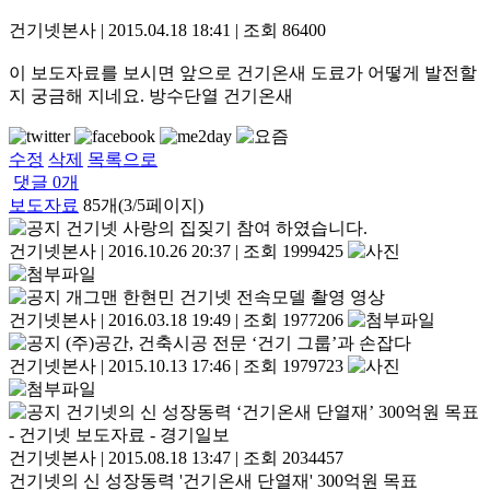
건기넷본사
|
2015.04.18 18:41
|
조회
86400
이 보도자료를 보시면 앞으로 건기온새 도료가 어떻게 발전할
지 궁금해 지네요. 방수단열 건기온새
수정
삭제
목록으로
댓글
0
개
보도자료
85개(3/5페이지)
건기넷 사랑의 집짖기 참여 하였습니다.
건기넷본사
|
2016.10.26 20:37
|
조회 1999425
개그맨 한현민 건기넷 전속모델 촬영 영상
건기넷본사
|
2016.03.18 19:49
|
조회 1977206
(주)공간, 건축시공 전문 ‘건기 그룹’과 손잡다
건기넷본사
|
2015.10.13 17:46
|
조회 1979723
건기넷의 신 성장동력 ‘건기온새 단열재’ 300억원 목표
- 건기넷 보도자료 - 경기일보
건기넷본사
|
2015.08.18 13:47
|
조회 2034457
건기넷의 신 성장동력 '건기온새 단열재' 300억원 목표