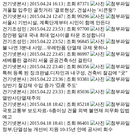
건기넷본사
|
2015.04.24 16:13
|
조회 87371
겨울철 입주민 골칫거리 '결로현상', 건설사는 '시큰둥'?
건기넷본사
|
2015.04.24 12:47
|
조회 99296
서울시 기반시설, 계획단계부터 시민이 함께 만든다
건기조성민
|
2015.04.22 23:53
|
조회 97700
장안평 일대 국내 최대 업사이클 타운 조성합니다
건기조성민
|
2015.04.22 23:52
|
조회 96845
불 나면 3분내 사망…우레탄폼 단열재 규제 못하나
건기넷본사
|
2015.04.22 23:45
|
조회 86997
세베를린 갤러리 서울 공공건축 6선 걸린다
건기넷본사
|
2015.04.22 23:40
|
조회 86356
특허 등록 된 징크판넬,디자인과 내구성, 건축비 절감에 “굿”
건기넷본사
|
2015.04.22 23:36
|
조회 93381
상반기 철강재 수입 증가 '亞産 주도'
건기넷본사
|
2015.04.22 23:33
|
조회 85036
열반사단열재주의
건기넷본사
|
2015.04.18 18:42
|
조회 85218
국토교통부 보도자료- 6층이상 건물 외벽 불연재 의무화 입법
예고
건기넷본사
|
2015.04.18 18:41
|
조회 86401
정부,단열성능 개선비 지원 10-15년 안에 공사비 회수