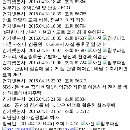
건기넷본사
|
2015.04.18 18:40
|
조회 85866
정부지원 주택단열 및 난방 - ECO
건기넷본사
|
2015.04.18 18:39
|
조회 86765
창호·단열재 교체 비용, 정부가 이자 지원
건기넷본사
|
2015.04.18 18:38
|
조회 86704
‘e편한세상 신촌’ 아현고가도로 철거 최대 수혜단지
건기넷본사
|
2015.04.18 18:35
|
조회 87637
'나혼자산다' 김동완 "아파트서 새집 증후군 앓았다"
건기넷본사
|
2015.04.16 10:07
|
조회 87587
아토피, 새집증후군 유발하는 당신의 환경과 식습관
건기넷본사
|
2015.04.16 10:06
|
조회 85724
SBS - 난방비 절감에 필수 제품 '단열 에어캡', 비닐 수축시키면
효과 2배!
건기넷본사
|
2015.04.15 22:02
|
조회 96313
SBS - 돈 버는 집의 비밀!, 태양광전지판을 이용해서 전기를 생
산 '제로에너지주택'
건기넷본사
|
2015.04.15 21:59
|
조회 95834
SBS - 공간의 한계를 넘다, 작은 면적을 활용한 협소주택
건기넷본사
|
2015.04.15 21:57
|
조회 132512
외단열미장마감공법의 하자
방극민
|
2015.04.12 03:46
|
조회 114255
1
2
3
4
5