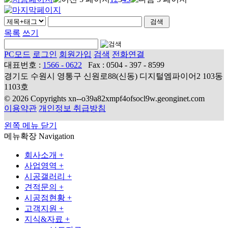
목록
쓰기
PC모드
로그인
회원가입
검색
전화연결
대표번호 :
1566 - 0622
Fax : 0504 - 397 - 8599
경기도 수원시 영통구 신원로88(신동) 디지털엠파이어2 103동
1103호
© 2026 Copyrights xn--o39a82xmpf4ofsocl9w.geonginet.com
이용약관
개인정보 취급방침
왼쪽 메뉴 닫기
메뉴확장
Navigation
회사소개
+
사업영역
+
시공갤러리
+
견적문의
+
시공점현황
+
고객지원
+
지식&자료
+