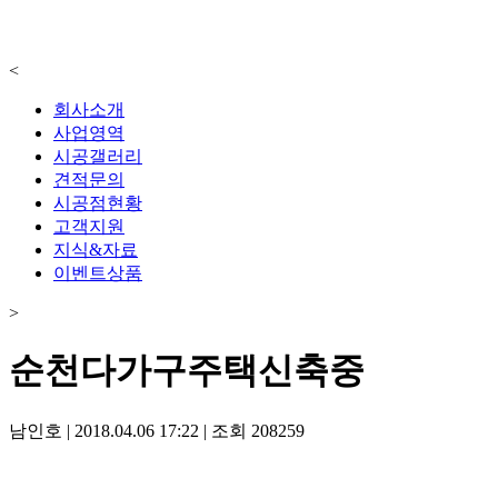
<
회사소개
사업영역
시공갤러리
견적문의
시공점현황
고객지원
지식&자료
이벤트상품
>
순천다가구주택신축중
남인호
|
2018.04.06 17:22
|
조회
208259