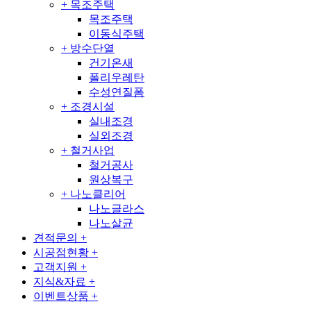
+
목조주택
목조주택
이동식주택
+
방수단열
건기온새
폴리우레탄
수성연질폼
+
조경시설
실내조경
실외조경
+
철거사업
철거공사
원상복구
+
나노클리어
나노글라스
나노살균
견적문의
+
시공점현황
+
고객지원
+
지식&자료
+
이벤트상품
+