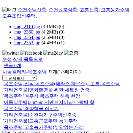
순천주택신축
,
순천원룸식축
,
고흥신축
,
고흥농가주택
,
고흥조립식주택
,
img_2110.jpg
(3.1MB)
(0)
img_2360.jpg
(4.2MB)
(0)
img_2364.jpg
(2.5MB)
(0)
img_2353.jpg
(4.4MB)
(1)
수정
삭제
목록으로
댓글
0
개
시공갤러리-목조주택
37개(1/5페이지)
[목조주택]
전남 목조주택(테라스 하우스) , 고흥 목조주택
[기타건축물]
영화촬영을 위한 세트장 건축
[목조주택]
여주시 목조주택 신축 현장
[이동식주택]
3m*6m 시멘트사이딩 다락방 형
[목조주택]
경량철골 집짓기
[기타건축물]
순천다가구주택신축중
[기타건축물]
고흥군포두면 농가주택
[목조주택]
고흥농가주택(부담없는가격)