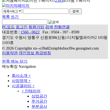
1
2
3
4
5
목록
쓰기
PC모드
로그인
회원가입
검색
전화연결
대표번호 :
1566 - 0622
Fax : 0504 - 397 - 8599
경기도 수원시 영통구 신원로88(신동) 디지털엠파이어2 103동
1103호
© 2026 Copyrights xn--o39a82xmpf4ofsocl9w.geonginet.com
이용약관
개인정보 취급방침
왼쪽 메뉴 닫기
메뉴확장
Navigation
회사소개
+
사업영역
+
시공갤러리
+
+
인테리어
상업공간
주거공간
부분공사