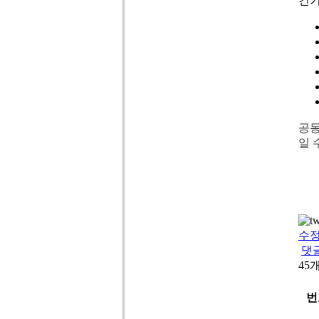
건
공동
일 
수
댓
45
번