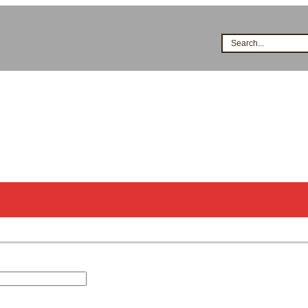
Search...
시공점현황
고객지원
지식&자료
이벤