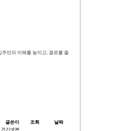
입주민의 이해를 높이고, 결로를 줄
글쓴이
조회
날짜
건기넷본