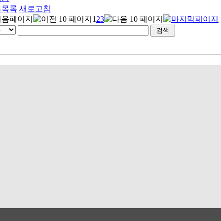
음목록
새로고침
1
2
3