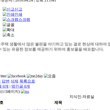
기넷본사
|
2016.04.24
|
조회
215341
신고
인쇄
스크랩
주택 생활에서 많은 불편을 야기하고 있는 결로 현상에 대하여 
수 있는 유용한 정보를 제공하기 위하여 홍보물을 배포합니다.
정
답변
삭제
목록으로
글
0
개
|
엮인글
0
개
개(1/3페이지)
지식인-자료실
호
제목