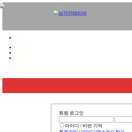
HOME
사이트맵
마이페이지
회원가입
로그인
회사소개
사업영역
시공갤러리
견적문의
회원 로그인
아이디 / 비번 기억
회원가입
|
아이디/패스워드찾기