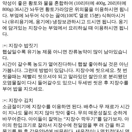
약성이 좋은 황토와 물을 혼합하여 (10리터에 400g, 20리터에
800g) 36시간 놔두면 황토가라앉은 위의물을 이용하시면 됩니
다. 부엌에 놔두어 식수는 끓여(100℃ 열로 15분) 식혀마시거
나 (유리용기에, 옹기에) 냉장보관하시고 드시면 됩니다. 옹기
에 담겨있는 지장수는 부엌에서 요리하실 때 이용하시면 됩니
다.
:+: 지장수 밥짓기
햅살일수록 유기농 제품 아니면 잔류농약이 많이 남아있습니
다.
시간이 갈수록 농도가 옅어진다하니 햅쌀 좋아하실 것은 아닌
가봅니다. 그런데 방법이 있답니다. 지장수에 씻으세요. 첫 번
씻을때는 제빨리 씻으셔야 되고 말라있던 쌀안으로 분리됐던
오염물질이 다시 들어갈수도 있으니 두세번 씻은 후 지장수를
부어 밥을 지으세요.
:+: 지장수 김치
소금절이기에 지장수를 이용하면 된다. 배추나 무 재료가 시간
이 지나도 물러 지지 않아 맛이 좋다. 무의 매운성질도 순하게
바꾸어준다. 아이들이 잘먹는 “지장수 깍두기”를 담가보자. 아
이의 한입크기로 잘라서 지장수에 천일염을 뿌 려 간을 하고
물기를 짠 후 갖은양념에 버무린다. 새우젓이나 멸치젓대신 멸