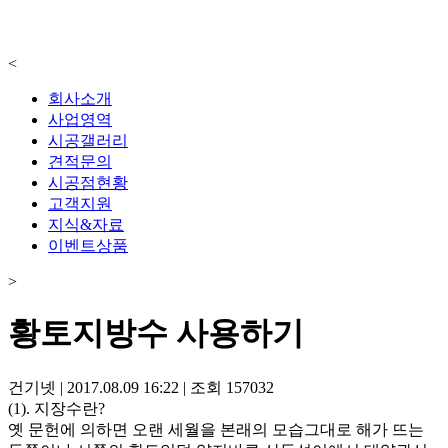
<
회사소개
사업영역
시공갤러리
견적문의
시공점현황
고객지원
지식&자료
이벤트상품
>
황토지방수 사용하기
건기넷
|
2017.08.09 16:22
|
조회
157032
(1). 지장수란?
옛 문헌에 의하면 오랜 세월을 본래의 모습그대로 해가 뜨는