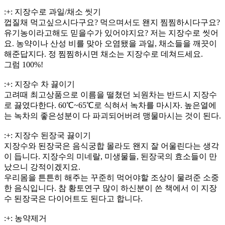
:+: 지장수로 과일/채소 씻기
껍질채 먹고싶으시다구요? 먹으며서도 왠지 찜찜하시다구요?
유기농이라고해도 믿을수가 있어야지요? 저는 지장수로 씻어
요. 농약이나 산성 비를 맞아 오염됐을 과일, 채소들을 깨끗이
해준답지다. 정 찜찜하시면 채소는 지장수로 데쳐드세요.
그럼 100%!
:+: 지장수 차 끓이기
고려때 최고상품으로 이름을 떨쳤던 뇌원차는 반드시 지장수
로 끓였다한다. 60℃~65℃로 식혀서 녹차를 마시자. 높은열에
는 녹차의 좋은성분이 다 파괴되어버려 맹물마시는 것이 된다.
:+: 지장수 된장국 끓이기
지장수와 된장국은 음식궁합 몰라도 왠지 잘 어울린다는 생각
이 듭니다. 지장수의 미네랄, 미생물들, 된장국의 효소들이 만
났으니 강적이겠지요.
우리몸을 튼튼히 해주는 꾸준히 먹어야할 조상이 물려준 소중
한 음식입니다. 참 황토연구 많이 하신분이 쓴 책에서 이 지장
수 된장국은 다이어트도 된다고 합니다.
:+: 농약제거