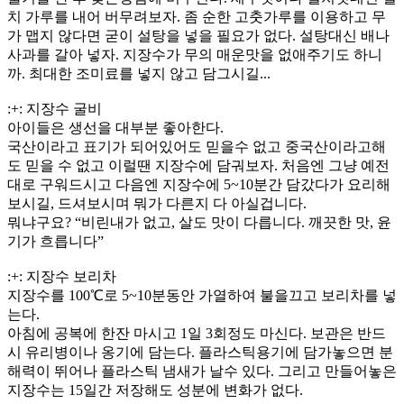
치 가루를 내어 버무려보자. 좀 순한 고춧가루를 이용하고 무
가 맵지 않다면 굳이 설탕을 넣을 필요가 없다. 설탕대신 배나
사과를 갈아 넣자. 지장수가 무의 매운맛을 없애주기도 하니
까. 최대한 조미료를 넣지 않고 담그시길...
:+: 지장수 굴비
아이들은 생선을 대부분 좋아한다.
국산이라고 표기가 되어있어도 믿을수 없고 중국산이라고해
도 믿을 수 없고 이럴땐 지장수에 담궈보자. 처음엔 그냥 예전
대로 구워드시고 다음엔 지장수에 5~10분간 담갔다가 요리해
보시길, 드셔보시며 뭐가 다른지 다 아실겁니다.
뭐냐구요? “비린내가 없고, 살도 맛이 다릅니다. 깨끗한 맛, 윤
기가 흐릅니다”
:+: 지장수 보리차
지장수를 100℃로 5~10분동안 가열하여 불을끄고 보리차를 넣
는다.
아침에 공복에 한잔 마시고 1일 3회정도 마신다. 보관은 반드
시 유리병이나 옹기에 담는다. 플라스틱용기에 담가놓으면 분
해력이 뛰어나 플라스틱 냄새가 날수 있다. 그리고 만들어놓은
지장수는 15일간 저장해도 성분에 변화가 없다.