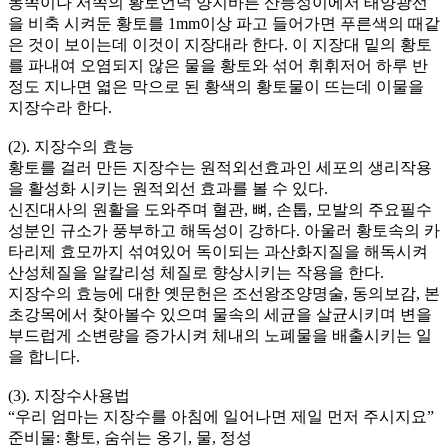
동쪽이나 서쪽의 황토언덕 양지바른 산등성이에서 태양광선
을 비축 시켜둔 황토를 1mm이상 파고 들어가면 푸른색의 때같
은 것이 보이는데 이것이 지장대라 한다. 이 지장대 밑의 황토
를 파내여 오염되지 않은 물을 황토와 섞어 휘휘저어 하루 반
정도 지나면 엷은 막으로 된 황색의 황토물이 뜨는데 이물을
지장수라 한다.
(2). 지장수의 효능
황토를 걸러 만든 지장수는 원적외선효과인 세포의 생리작용
을 활성화 시키는 원적외선 효과를 볼 수 있다.
신진대사의 원활을 도와주며 혈관, 뼈, 손톱, 모발의 주요필수
성분인 규소가 풍부하고 해독성이 강하다. 아울러 황토속의 카
타리제 효모까지 섞여있어 독이되는 과산화지질을 해독시켜
산성체질을 알칼리성 체질로 향상시키는 작용을 한다.
지장수의 효능에 대한 옛문헌은 조선왕조양명술, 동의보감, 본
초강목에서 찾아볼수 있으며 물속의 세균을 살균시키며 변을
부드럽게 소변량을 증가시켜 체내의 노폐물을 배출시키는 일
을 합니다.
(3). 지장수사용법
“우리 엄마는 지장수를 아침에 일어나면 제일 먼저 주시지요”
준비물: 황토, 숨쉬는 옹기, 물, 정성