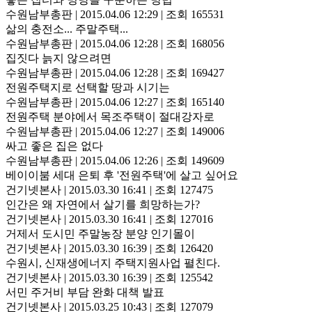
수원남부총판
|
2015.04.06 12:29
|
조회 165531
삶의 충전소... 주말주택...
수원남부총판
|
2015.04.06 12:28
|
조회 168056
집짓다 늙지 않으려면
수원남부총판
|
2015.04.06 12:28
|
조회 169427
전원주택지로 선택할 땅과 시기는
수원남부총판
|
2015.04.06 12:27
|
조회 165140
전원주택 분야에서 목조주택이 절대강자로
수원남부총판
|
2015.04.06 12:27
|
조회 149006
싸고 좋은 집은 없다
수원남부총판
|
2015.04.06 12:26
|
조회 149609
베이이붐 세대 은퇴 후 '전원주택'에 살고 싶어요
건기넷본사
|
2015.03.30 16:41
|
조회 127475
인간은 왜 자연에서 살기를 희망하는가?
건기넷본사
|
2015.03.30 16:41
|
조회 127016
거제서 도시민 주말농장 분양 인기몰이
건기넷본사
|
2015.03.30 16:39
|
조회 126420
수원시, 신재생에너지 주택지원사업 펼친다.
건기넷본사
|
2015.03.30 16:39
|
조회 125542
서민 주거비 부담 완화 대책 발표
건기넷본사
|
2015.03.25 10:43
|
조회 127079