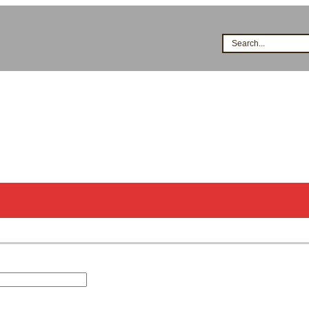
Search...
시공점현황
고객지원
지식&자료
이벤