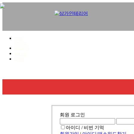
HOME
사이트맵
마이페이지
회원가입
로그인
회사소개
사업영역
시공갤러리
견적문의
회원 로그인
아이디 / 비번 기억
회원가입
|
아이디/패스워드찾기