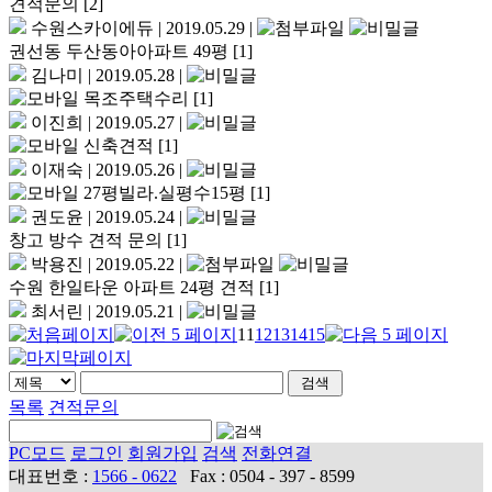
견적문의
[2]
수원스카이에듀
|
2019.05.29
|
권선동 두산동아아파트 49평
[1]
김나미
|
2019.05.28
|
목조주택수리
[1]
이진희
|
2019.05.27
|
신축견적
[1]
이재숙
|
2019.05.26
|
27평빌라.실평수15평
[1]
권도윤
|
2019.05.24
|
창고 방수 견적 문의
[1]
박용진
|
2019.05.22
|
수원 한일타운 아파트 24평 견적
[1]
최서린
|
2019.05.21
|
11
12
13
14
15
목록
견적문의
PC모드
로그인
회원가입
검색
전화연결
대표번호 :
1566 - 0622
Fax : 0504 - 397 - 8599