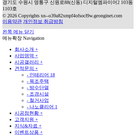
경기도 수원시 영통구 신원로88(신동) 디지털엠파이어2 103동
1103호
© 2026 Copyrights xn--o39a82xmpf4ofsocl9w.geonginet.com
이용약관
개인정보 취급방침
왼쪽 메뉴 닫기
메뉴확장
Navigation
회사소개
+
사업영역
+
시공갤러리
+
견적문의
+
-
인테리어
18
-
목조주택
-
방수단열
-
조경시설
-
철거사업
-
나노클리어
1
시공점현황
+
고객지원
+
지식&자료
+
이벤트상품
+